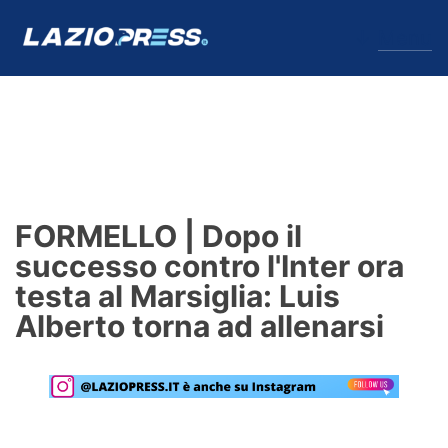
↓
Menu
Lazio
News
FORMELLO | Dopo il
Formello
successo contro l'Inter ora
testa al Marsiglia: Luis
Infortuni
Alberto torna ad allenarsi
Primavera
Calciomercato
Lazio Women