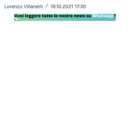
Lorenzo Villanetti
19.10.2021 17:30
/
Rassegna Lazio
Social
Calcio
Serie A
Champions League
Europa League
Altri Sport
Formula 1
Tennis
Vela