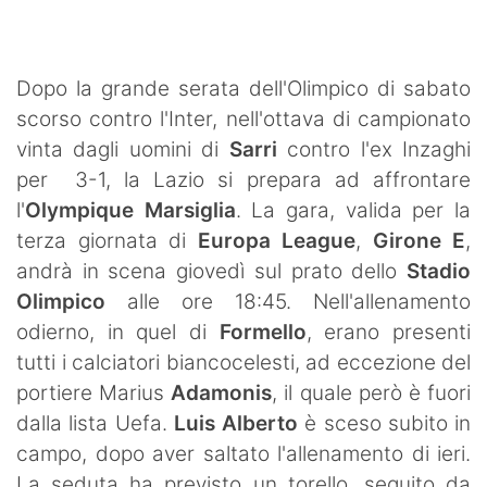
SHOP LAZIO
Contatti
Dopo la grande serata dell'Olimpico di sabato
scorso contro l'Inter, nell'ottava di campionato
vinta dagli uomini di
Sarri
contro l'ex Inzaghi
per 3-1, la Lazio si prepara ad affrontare
l'
Olympique Marsiglia
. La gara, valida per la
terza giornata di
Europa League
,
Girone E
,
andrà in scena giovedì sul prato dello
Stadio
Olimpico
alle ore 18:45. Nell'allenamento
odierno, in quel di
Formello
, erano presenti
tutti i calciatori biancocelesti, ad eccezione del
portiere Marius
Adamonis
, il quale però è fuori
dalla lista Uefa.
Luis Alberto
è sceso subito in
campo, dopo aver saltato l'allenamento di ieri.
La seduta ha previsto un torello, seguito da