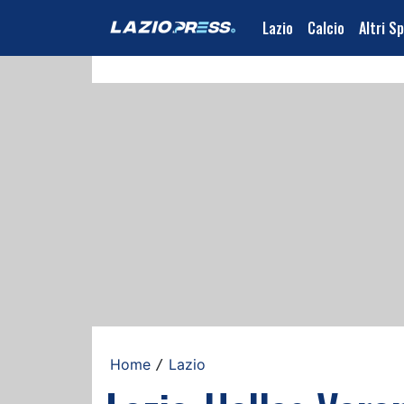
Lazio
Calcio
Altri S
Home
Lazio
/