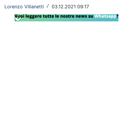
Lorenzo Villanetti
03.12.2021 09:17
/
Rassegna Lazio
Social
Calcio
Serie A
Champions League
Europa League
Altri Sport
Formula 1
Tennis
Vela