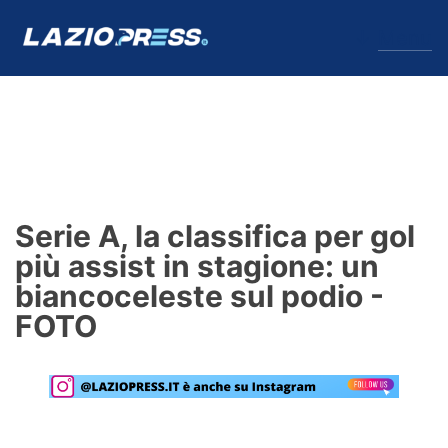
↓
Menu
Lazio
News
Serie A, la classifica per gol
Formello
più assist in stagione: un
biancoceleste sul podio -
Infortuni
FOTO
Primavera
Calciomercato
Lazio Women