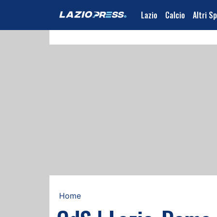
Lazio
Calcio
Altri S
Home