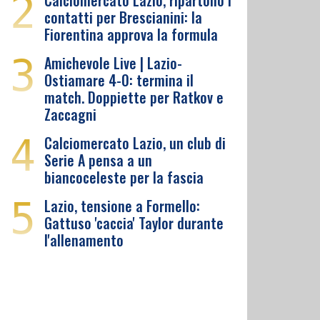
2
Calciomercato Lazio, ripartono i
contatti per Brescianini: la
Fiorentina approva la formula
3
Amichevole Live | Lazio-
Ostiamare 4-0: termina il
match. Doppiette per Ratkov e
Zaccagni
4
Calciomercato Lazio, un club di
Serie A pensa a un
biancoceleste per la fascia
5
Lazio, tensione a Formello:
Gattuso 'caccia' Taylor durante
l'allenamento