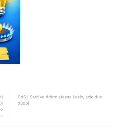
di
CdS | Sarri va dritto: stessa Lazio, solo due
Di
dubbi
io
on