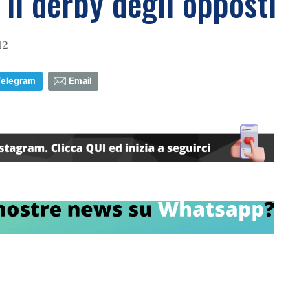
il derby degli opposti
12
Telegram
Email