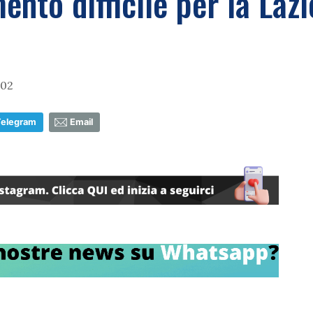
nto difficile per la Lazi
:02
Telegram
Email