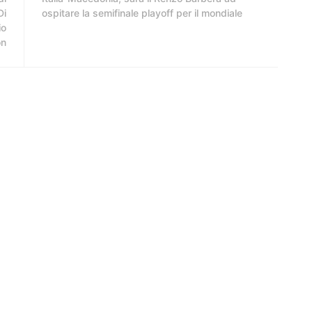
Di
ospitare la semifinale playoff per il mondiale
io
on