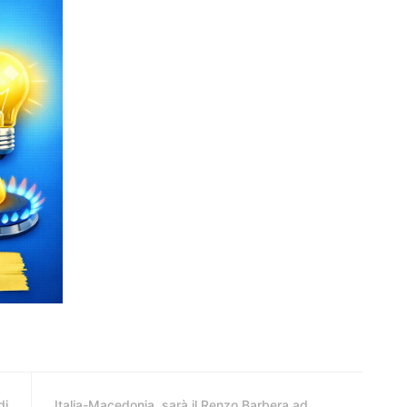
di
Italia-Macedonia, sarà il Renzo Barbera ad