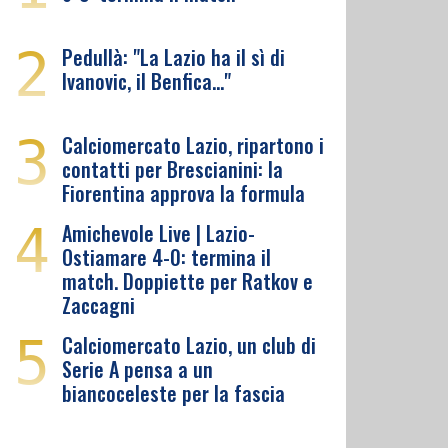
2
Pedullà: "La Lazio ha il sì di
Ivanovic, il Benfica…"
3
Calciomercato Lazio, ripartono i
contatti per Brescianini: la
Fiorentina approva la formula
4
Amichevole Live | Lazio-
Ostiamare 4-0: termina il
match. Doppiette per Ratkov e
Zaccagni
5
Calciomercato Lazio, un club di
Serie A pensa a un
biancoceleste per la fascia