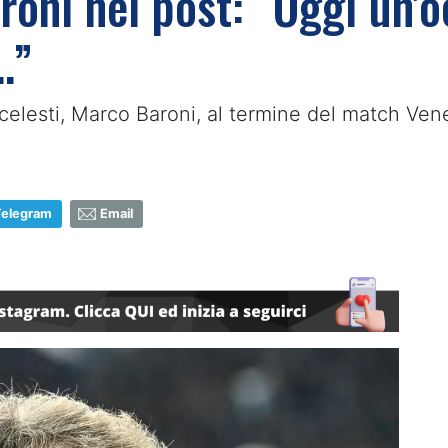
roni nel post: “Oggi un’
…”
ocelesti, Marco Baroni, al termine del match Ven
Telegram
Email