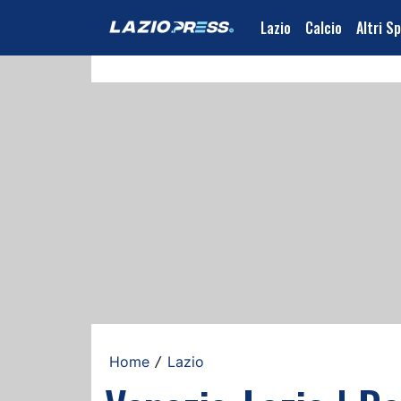
Lazio
Calcio
Altri S
Home
Lazio
/