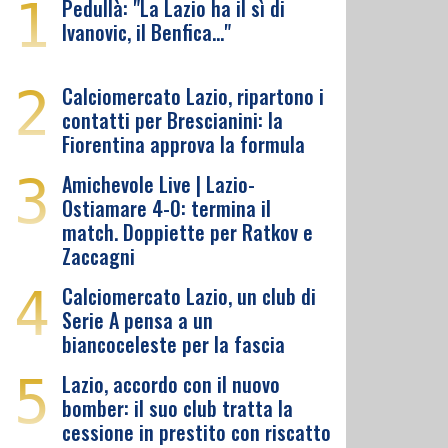
1
Pedullà: "La Lazio ha il sì di
Ivanovic, il Benfica…"
2
Calciomercato Lazio, ripartono i
contatti per Brescianini: la
Fiorentina approva la formula
3
Amichevole Live | Lazio-
Ostiamare 4-0: termina il
match. Doppiette per Ratkov e
Zaccagni
4
Calciomercato Lazio, un club di
Serie A pensa a un
biancoceleste per la fascia
5
Lazio, accordo con il nuovo
bomber: il suo club tratta la
cessione in prestito con riscatto