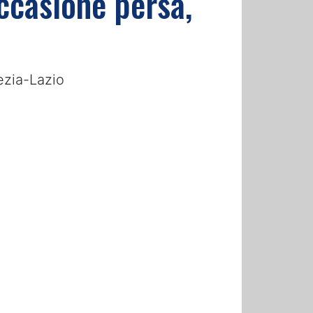
occasione persa,
ezia-Lazio