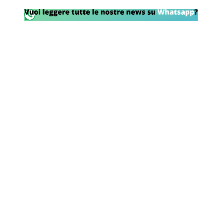
Rassegna Lazio
Social
Calcio
Serie A
Champions League
Europa League
Altri Sport
Formula 1
Tennis
Vela