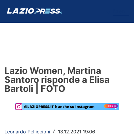
↓
Menu
Lazio
News
Lazio Women, Martina
Formello
Santoro risponde a Elisa
Bartoli | FOTO
Infortuni
Primavera
Calciomercato
Lazio Women
Leonardo Pelliccioni
13.12.2021 19:06
/