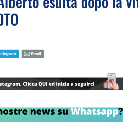
Alberto esulta dopo la vi
FOTO
Telegram
Email