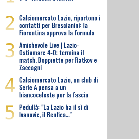
2
Calciomercato Lazio, ripartono i
contatti per Brescianini: la
Fiorentina approva la formula
3
Amichevole Live | Lazio-
Ostiamare 4-0: termina il
match. Doppiette per Ratkov e
Zaccagni
4
Calciomercato Lazio, un club di
Serie A pensa a un
biancoceleste per la fascia
5
Pedullà: "La Lazio ha il sì di
Ivanovic, il Benfica…"