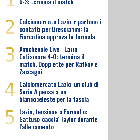
6-3: termina il match
2
Calciomercato Lazio, ripartono i
contatti per Brescianini: la
Fiorentina approva la formula
3
Amichevole Live | Lazio-
Ostiamare 4-0: termina il
match. Doppiette per Ratkov e
Zaccagni
4
Calciomercato Lazio, un club di
Serie A pensa a un
biancoceleste per la fascia
5
Lazio, tensione a Formello:
Gattuso 'caccia' Taylor durante
l'allenamento