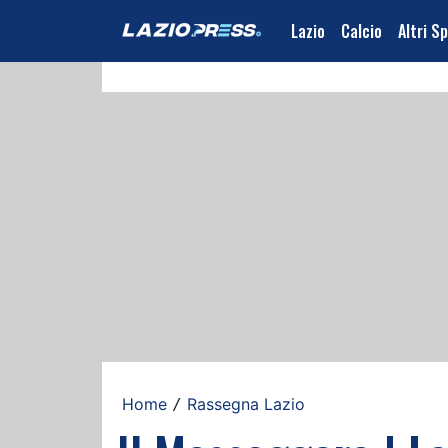
Lazio
Calcio
Altri S
Home
Rassegna Lazio
/