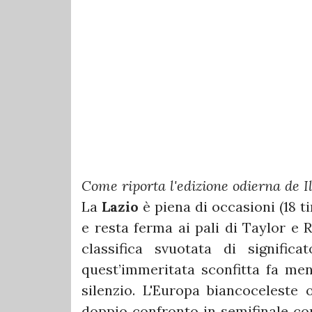
Come riporta l'edizione odierna de 
La
Lazio
è piena di occasioni (18 t
e resta ferma ai pali di Taylor e R
classifica svuotata di signific
quest’immeritata sconfitta fa me
silenzio. L'Europa biancoceleste
doppio confronto in semifinale con