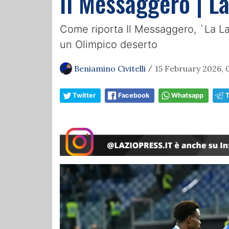
Il Messaggero | La
Come riporta Il Messaggero, `La Lazi
un Olimpico deserto
Beniamino Civitelli
15 February 2026, 
/
Twitter
Facebook
Whatsapp