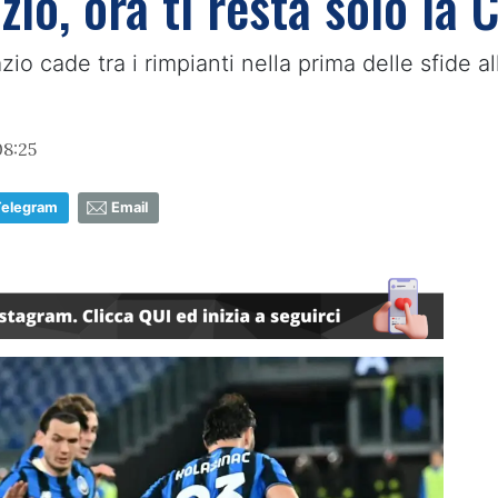
zio, ora ti resta solo la 
o cade tra i rimpianti nella prima delle sfide all
08:25
Telegram
Email