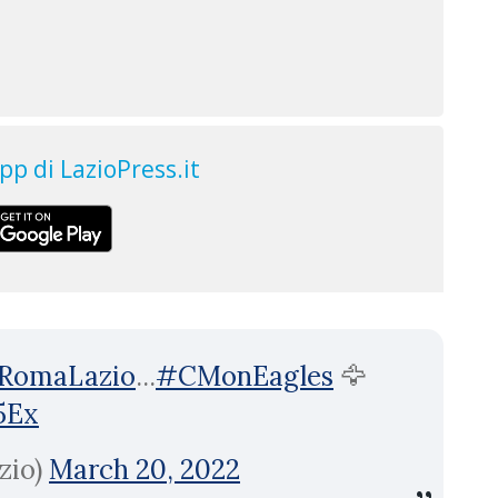
RomaLazio
...
#CMonEagles
🦅
5Ex
zio)
March 20, 2022