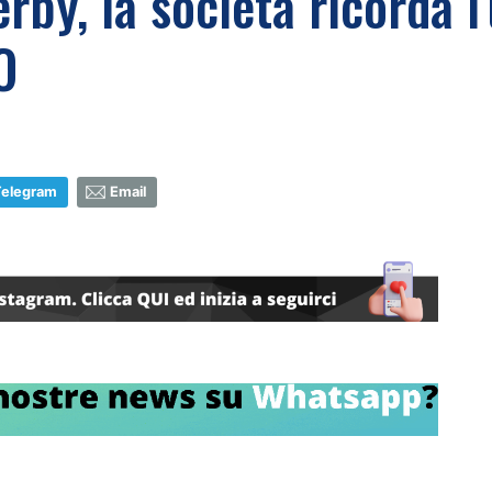
rby, la società ricorda 
O
Telegram
Email