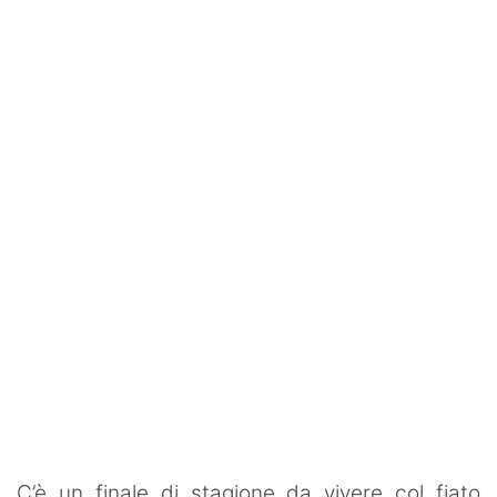
SHOP LAZIO
Contatti
C’è un finale di stagione da vivere col fiato