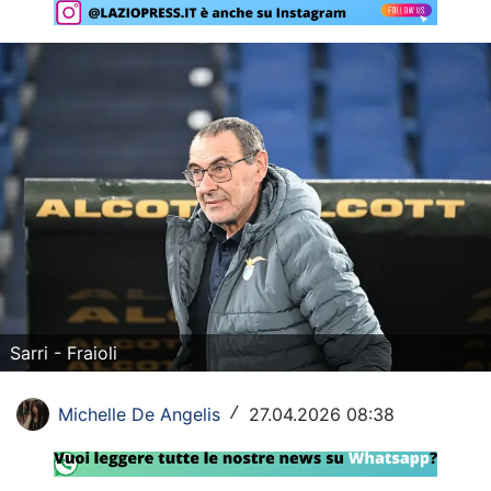
Rassegna Lazio
Social
Calcio
Serie A
Champions League
Europa League
Altri Sport
Sarri - Fraioli
Formula 1
Tennis
Michelle De Angelis
27.04.2026 08:38
/
Vela