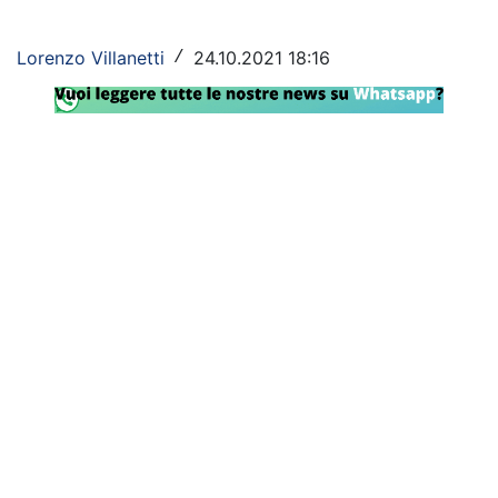
Rassegna Lazio
Lorenzo Villanetti
24.10.2021 18:16
/
Social
Calcio
Serie A
Champions League
Europa League
Altri Sport
Formula 1
Tennis
Vela