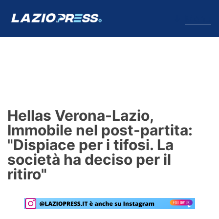
↓
Menu
Lazio
News
Hellas Verona-Lazio,
Formello
Immobile nel post-partita:
"Dispiace per i tifosi. La
Infortuni
società ha deciso per il
Primavera
ritiro"
Calciomercato
Lazio Women