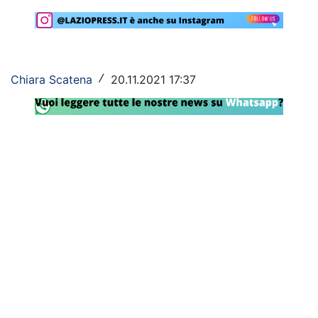
Rassegna Lazio
Social
Chiara Scatena
20.11.2021 17:37
/
Calcio
Serie A
Champions League
Europa League
Altri Sport
Formula 1
Tennis
Vela