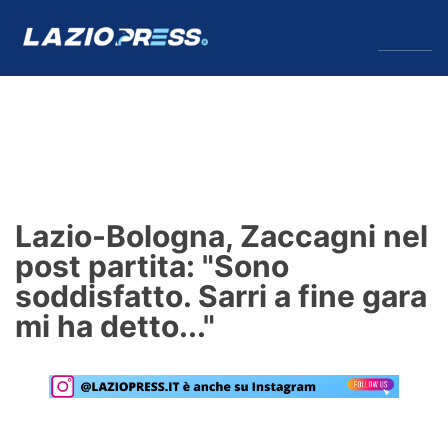
↓
Menu
Lazio
News
Lazio-Bologna, Zaccagni nel
Formello
post partita: "Sono
soddisfatto. Sarri a fine gara
Infortuni
mi ha detto..."
Primavera
Calciomercato
Lazio Women