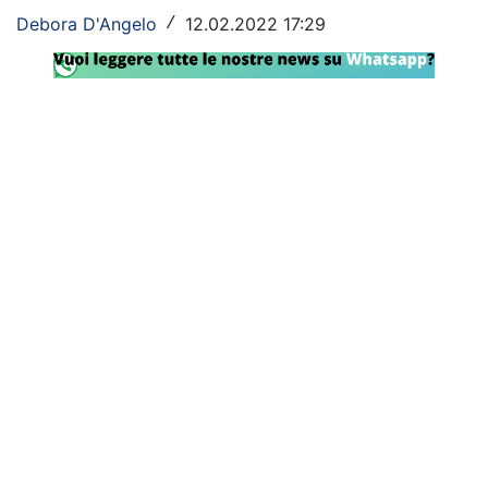
Debora D'Angelo
12.02.2022 17:29
/
Rassegna Lazio
Social
Calcio
Serie A
Champions League
Europa League
Altri Sport
Formula 1
Tennis
Vela