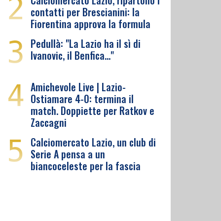
2
Calciomercato Lazio, ripartono i
contatti per Brescianini: la
Fiorentina approva la formula
3
Pedullà: "La Lazio ha il sì di
Ivanovic, il Benfica…"
4
Amichevole Live | Lazio-
Ostiamare 4-0: termina il
match. Doppiette per Ratkov e
Zaccagni
5
Calciomercato Lazio, un club di
Serie A pensa a un
biancoceleste per la fascia