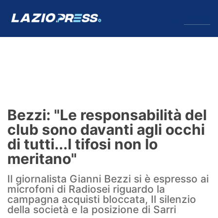
↓
Menu
Lazio
News
Bezzi: "Le responsabilità del
Formello
club sono davanti agli occhi
di tutti...I tifosi non lo
Infortuni
meritano"
Primavera
Il giornalista Gianni Bezzi si è espresso ai
microfoni di Radiosei riguardo la
Calciomercato
campagna acquisti bloccata, Il silenzio
della società e la posizione di Sarri
Lazio Women