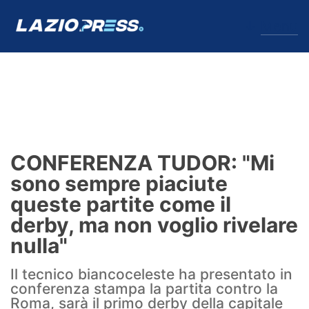
↓
Menu
Lazio
News
CONFERENZA TUDOR: "Mi
Formello
sono sempre piaciute
queste partite come il
Infortuni
derby, ma non voglio rivelare
Primavera
nulla"
Calciomercato
Il tecnico biancoceleste ha presentato in
conferenza stampa la partita contro la
Lazio Women
Roma, sarà il primo derby della capitale