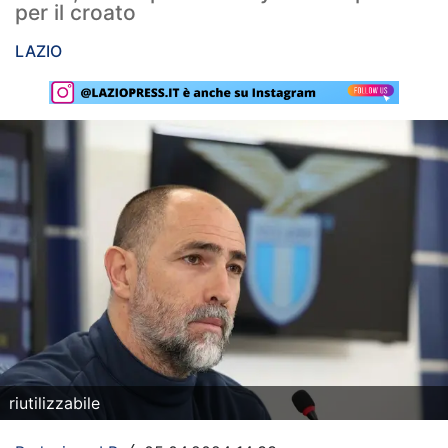
per il croato
Rassegna Lazio
LAZIO
Social
Calcio
Serie A
Champions League
Europa League
Altri Sport
Formula 1
Tennis
riutilizzabile
Vela