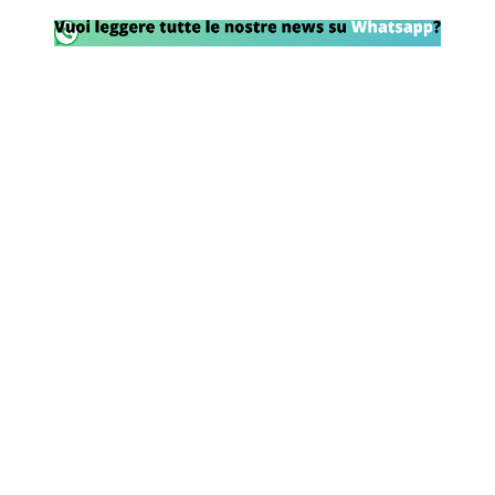
Rassegna Lazio
Social
Calcio
Serie A
Champions League
Europa League
Altri Sport
Formula 1
Tennis
Vela