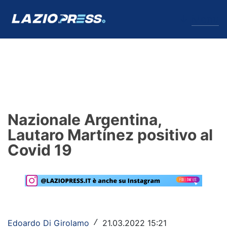
↓
Menu
Lazio
News
Nazionale Argentina,
Formello
Lautaro Martínez positivo al
Covid 19
Infortuni
Primavera
Calciomercato
Lazio Women
Edoardo Di Girolamo
21.03.2022 15:21
/