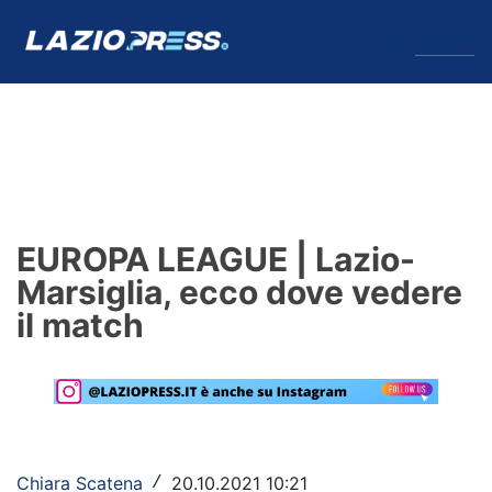
↓
Menu
Lazio
News
EUROPA LEAGUE | Lazio-
Formello
Marsiglia, ecco dove vedere
il match
Infortuni
Primavera
Calciomercato
Lazio Women
Chiara Scatena
20.10.2021 10:21
/