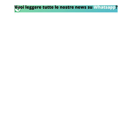
Rassegna Lazio
Social
Calcio
Serie A
Champions League
Europa League
Altri Sport
Formula 1
Tennis
Vela