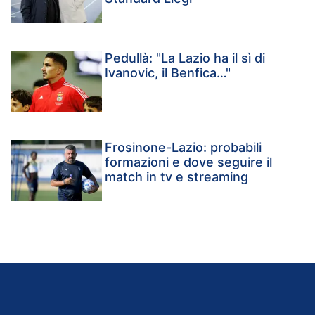
Pedullà: "La Lazio ha il sì di
Ivanovic, il Benfica…"
Frosinone-Lazio: probabili
formazioni e dove seguire il
match in tv e streaming