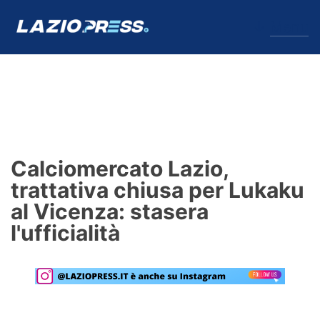
↓
Menu
Lazio
News
Calciomercato Lazio,
Formello
trattativa chiusa per Lukaku
al Vicenza: stasera
Infortuni
l'ufficialità
Primavera
Calciomercato
Lazio Women