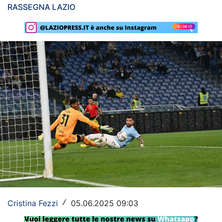
RASSEGNA LAZIO
Rassegna Lazio
Social
Calcio
Serie A
Champions League
Europa League
Altri Sport
Formula 1
Tennis
Cristina Fezzi
05.06.2025 09:03
/
Vela