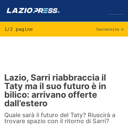
↓
Menu
1/2 pagine
Successivo
→
Lazio
News
Formello
Lazio, Sarri riabbraccia il
Taty ma il suo futuro è in
Infortuni
bilico: arrivano offerte
Primavera
dall’estero
Calciomercato
Quale sarà il futuro del Taty? Riuscirà a
trovare spazio con il ritorno di Sarri?
Lazio Women