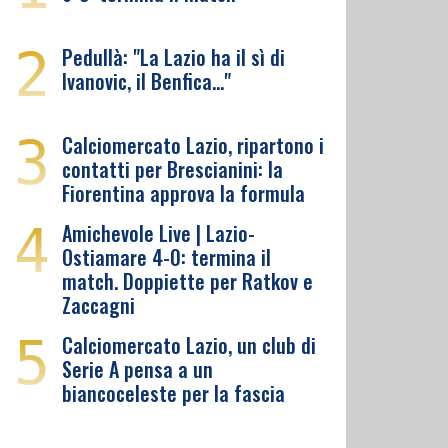
2
Pedullà: "La Lazio ha il sì di
Ivanovic, il Benfica…"
3
Calciomercato Lazio, ripartono i
contatti per Brescianini: la
Fiorentina approva la formula
4
Amichevole Live | Lazio-
Ostiamare 4-0: termina il
match. Doppiette per Ratkov e
Zaccagni
5
Calciomercato Lazio, un club di
Serie A pensa a un
biancoceleste per la fascia