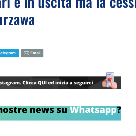
i è in uscita ma la cessi
Kurzawa
Telegram
Email