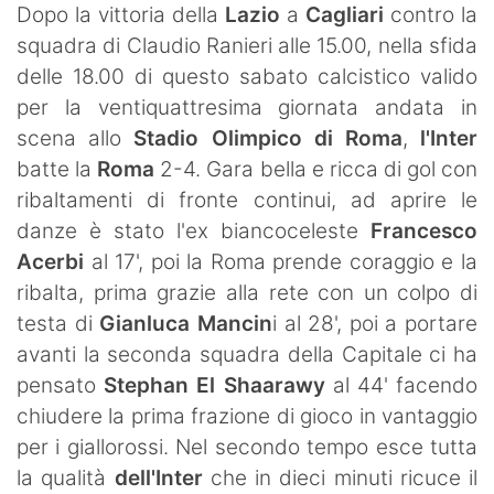
Dopo la vittoria della
Lazio
a
Cagliari
contro la
SHOP LAZIO
squadra di Claudio Ranieri alle 15.00, nella sfida
Contatti
delle 18.00 di questo sabato calcistico valido
per la ventiquattresima giornata andata in
scena allo
Stadio Olimpico di Roma
,
l'Inter
batte la
Roma
2-4. Gara bella e ricca di gol con
ribaltamenti di fronte continui, ad aprire le
danze è stato l'ex biancoceleste
Francesco
Acerbi
al 17', poi la Roma prende coraggio e la
ribalta, prima grazie alla rete con un colpo di
testa di
Gianluca Mancin
i al 28', poi a portare
avanti la seconda squadra della Capitale ci ha
pensato
Stephan El Shaarawy
al 44' facendo
chiudere la prima frazione di gioco in vantaggio
per i giallorossi. Nel secondo tempo esce tutta
la qualità
dell'Inter
che in dieci minuti ricuce il