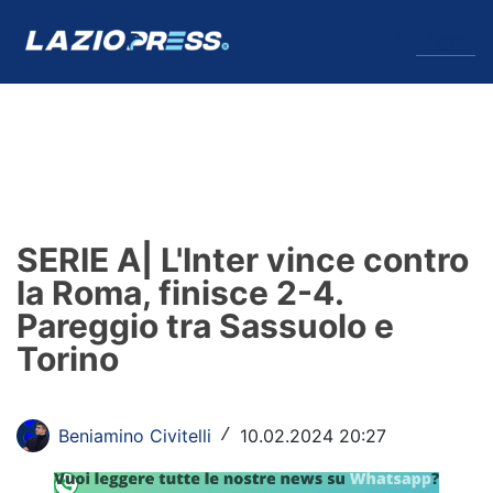
↓
Menu
Lazio
News
SERIE A| L'Inter vince contro
Formello
la Roma, finisce 2-4.
Pareggio tra Sassuolo e
Infortuni
Torino
Primavera
Calciomercato
Beniamino Civitelli
10.02.2024 20:27
/
Lazio Women