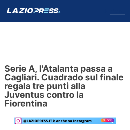
↓
Menu
Lazio
News
Serie A, l'Atalanta passa a
Formello
Cagliari. Cuadrado sul finale
regala tre punti alla
Infortuni
Juventus contro la
Primavera
Fiorentina
Calciomercato
Lazio Women