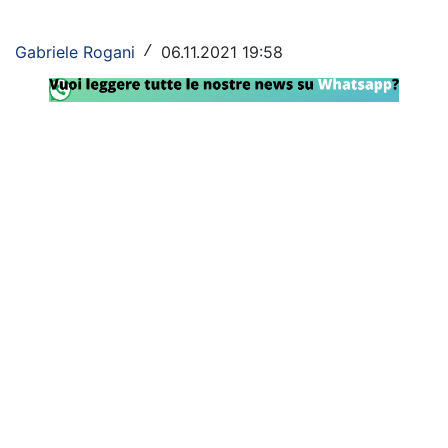
Rassegna Lazio
Gabriele Rogani
06.11.2021 19:58
/
Social
Calcio
Serie A
Champions League
Europa League
Altri Sport
Formula 1
Tennis
Vela