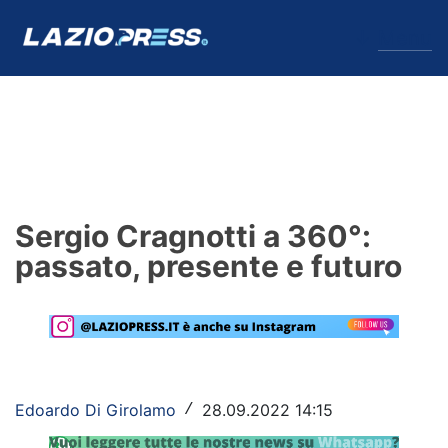
↓
Menu
Lazio
News
Sergio Cragnotti a 360°:
Formello
passato, presente e futuro
Infortuni
Primavera
Calciomercato
Edoardo Di Girolamo
28.09.2022 14:15
/
Lazio Women