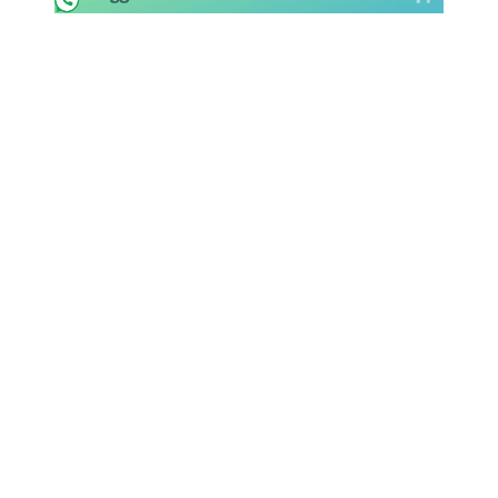
Rassegna Lazio
Social
Calcio
Serie A
Champions League
Europa League
Altri Sport
Formula 1
Tennis
Vela