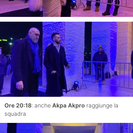
Ore 20:18
: anche
Akpa Akpro
raggiunge la
squadra