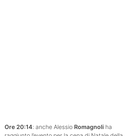
SHOP LAZIO
Contatti
Ore 20:14
: anche Alessio
Romagnoli
ha
raggiunto l’evento per la cena di Natale della