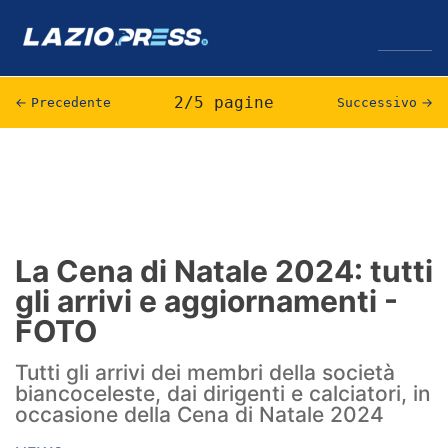
↓
Menu
2/5 pagine
←
Precedente
Successivo
→
Lazio
News
Formello
La Cena di Natale 2024: tutti
gli arrivi e aggiornamenti -
Infortuni
FOTO
Primavera
Tutti gli arrivi dei membri della società
Calciomercato
biancoceleste, dai dirigenti e calciatori, in
occasione della Cena di Natale 2024
Lazio Women