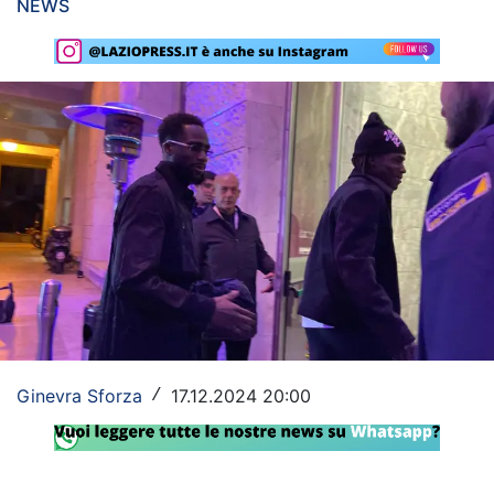
NEWS
Rassegna Lazio
Social
Calcio
Serie A
Champions League
Europa League
Altri Sport
Formula 1
Ginevra Sforza
17.12.2024 20:00
/
Tennis
Vela