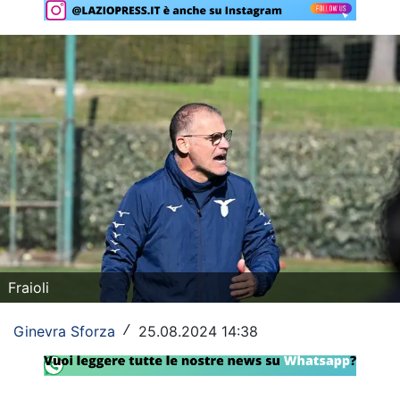
Rassegna Lazio
Social
Calcio
Serie A
Champions League
Europa League
Altri Sport
Fraioli
Formula 1
Ginevra Sforza
25.08.2024 14:38
/
Tennis
Vela