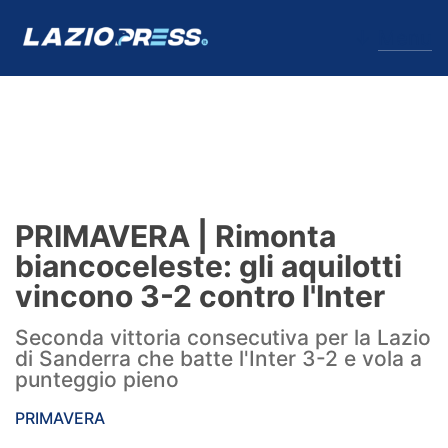
↓
Menu
Lazio
News
PRIMAVERA | Rimonta
Formello
biancoceleste: gli aquilotti
vincono 3-2 contro l'Inter
Infortuni
Seconda vittoria consecutiva per la Lazio
Primavera
di Sanderra che batte l'Inter 3-2 e vola a
punteggio pieno
Calciomercato
PRIMAVERA
Lazio Women