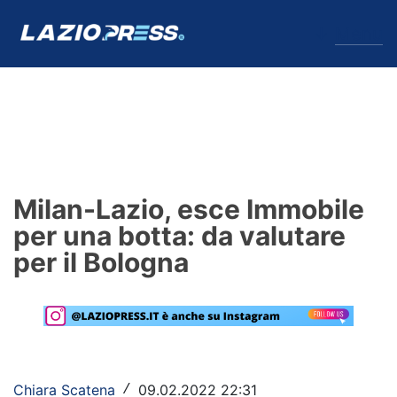
↓
Menu
Lazio
News
Milan-Lazio, esce Immobile
Formello
per una botta: da valutare
per il Bologna
Infortuni
Primavera
Calciomercato
Lazio Women
Chiara Scatena
09.02.2022 22:31
/