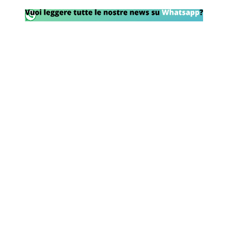
Rassegna Lazio
Social
Calcio
Serie A
Champions League
Europa League
Altri Sport
Formula 1
Tennis
Vela