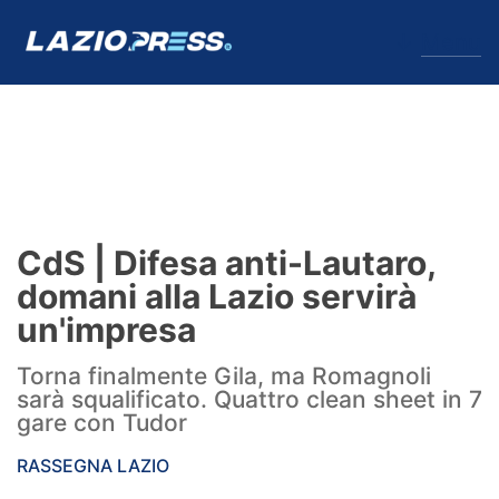
↓
Menu
Lazio
News
CdS | Difesa anti-Lautaro,
Formello
domani alla Lazio servirà
un'impresa
Infortuni
Torna finalmente Gila, ma Romagnoli
Primavera
sarà squalificato. Quattro clean sheet in 7
gare con Tudor
Calciomercato
RASSEGNA LAZIO
Lazio Women