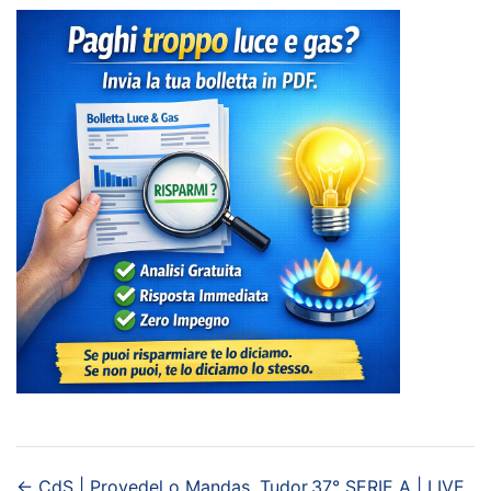
←
CdS | Provedel o Mandas, Tudor
37° SERIE A | LIVE