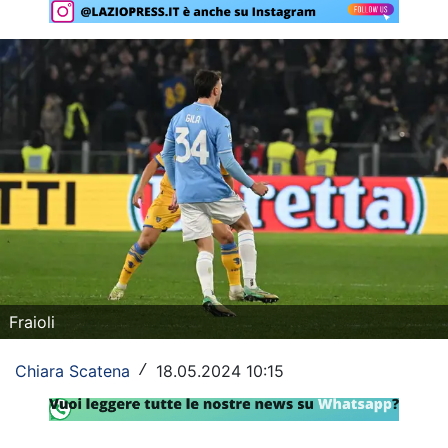
Rassegna Lazio
Social
Calcio
Serie A
Champions League
Europa League
Altri Sport
Fraioli
Formula 1
Chiara Scatena
18.05.2024 10:15
/
Tennis
Vela