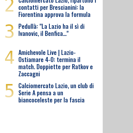
2
Calciomercato Lazio, ripartono i
contatti per Brescianini: la
Fiorentina approva la formula
3
Pedullà: "La Lazio ha il sì di
Ivanovic, il Benfica…"
4
Amichevole Live | Lazio-
Ostiamare 4-0: termina il
match. Doppiette per Ratkov e
Zaccagni
5
Calciomercato Lazio, un club di
Serie A pensa a un
biancoceleste per la fascia