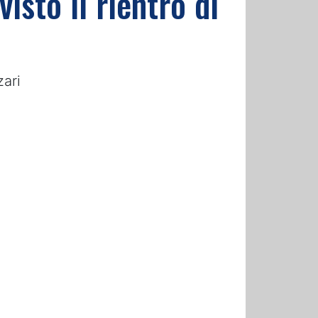
isto il rientro di
zari