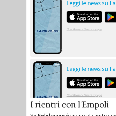
I rientri con l'Empoli
Se
Belahyane
è vicino al rientro 