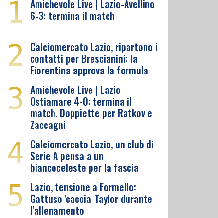
1
Amichevole Live | Lazio-Avellino
6-3: termina il match
2
Calciomercato Lazio, ripartono i
contatti per Brescianini: la
Fiorentina approva la formula
3
Amichevole Live | Lazio-
Ostiamare 4-0: termina il
match. Doppiette per Ratkov e
Zaccagni
4
Calciomercato Lazio, un club di
Serie A pensa a un
biancoceleste per la fascia
5
Lazio, tensione a Formello:
Gattuso 'caccia' Taylor durante
l'allenamento