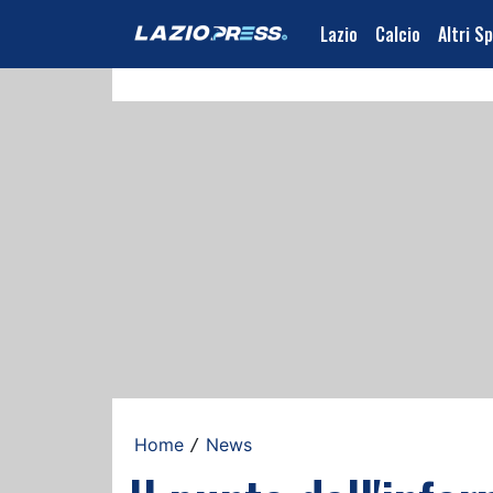
Lazio
Calcio
Altri S
Home
News
/