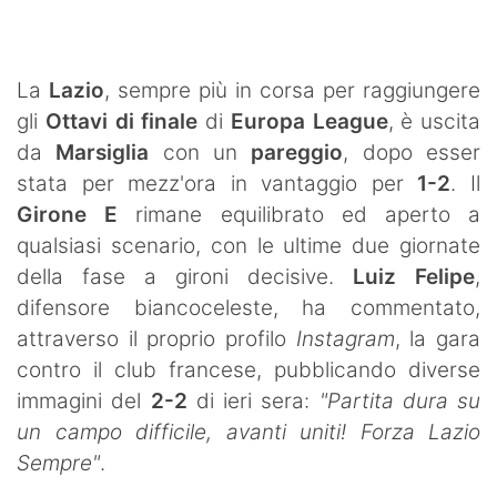
SHOP LAZIO
Contatti
La
Lazio
, sempre più in corsa per raggiungere
gli
Ottavi di finale
di
Europa League
, è uscita
da
Marsiglia
con un
pareggio
, dopo esser
stata per mezz'ora in vantaggio per
1-2
. Il
Girone E
rimane equilibrato ed aperto a
qualsiasi scenario, con le ultime due giornate
della fase a gironi decisive.
Luiz Felipe
,
difensore biancoceleste, ha commentato,
attraverso il proprio profilo
Instagram
, la gara
contro il club francese, pubblicando diverse
immagini del
2-2
di ieri sera:
"Partita dura su
un campo difficile, avanti uniti! Forza Lazio
Sempre"
.