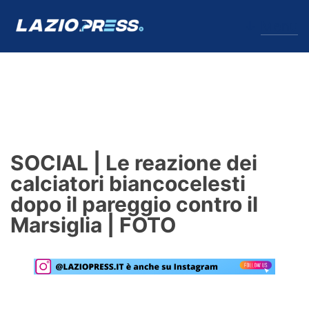
↓
Menu
Lazio
News
SOCIAL | Le reazione dei
Formello
calciatori biancocelesti
dopo il pareggio contro il
Infortuni
Marsiglia | FOTO
Primavera
Calciomercato
Lazio Women