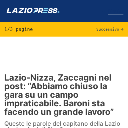
↓
Menu
1/3 pagine
Successivo
→
Lazio
News
Formello
Lazio-Nizza, Zaccagni nel
post: “Abbiamo chiuso la
Infortuni
gara su un campo
Primavera
impraticabile. Baroni sta
facendo un grande lavoro”
Calciomercato
Queste le parole del capitano della Lazio
Lazio Women