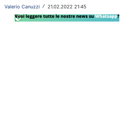
Valerio Canuzzi
21.02.2022 21:45
/
Rassegna Lazio
Social
Calcio
Serie A
Champions League
Europa League
Altri Sport
Formula 1
Tennis
Vela