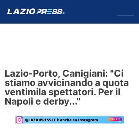
↓
Menu
Lazio
News
Lazio-Porto, Canigiani: "Ci
Formello
stiamo avvicinando a quota
ventimila spettatori. Per il
Infortuni
Napoli e derby..."
Primavera
Calciomercato
Lazio Women