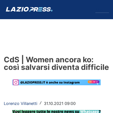
↓
Menu
Lazio
News
CdS | Women ancora ko:
Formello
così salvarsi diventa difficile
Infortuni
Primavera
Calciomercato
Lorenzo Villanetti
31.10.2021 09:00
/
Lazio Women