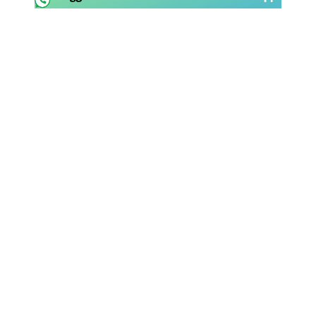
Rassegna Lazio
Social
Calcio
Serie A
Champions League
Europa League
Altri Sport
Formula 1
Tennis
Vela