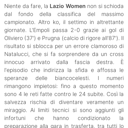
SHOP LAZIO
Niente da fare, la
Lazio Women
non si schioda
dal fondo della classifica del massimo
Contatti
campionato. Altro ko, il settimo in altrettante
giornate. L'Empoli passa 2-0 grazie ai gol di
Oliviero (37') e Prugna (calcio di rigore all'87'). Il
risultato si sblocca per un errore clamoroso di
Natalucci, che si fa sorprendere da un cross
innocuo arrivato dalla fascia destra. È
l'episodio che indirizza la sfida e affossa le
speranze delle biancocelesti. I numeri
rimangono impietosi: fino a questo momento
sono 4 le reti fatte contro le 24 subite. Così la
salvezza rischia di diventare veramente un
miraggio. Ai limiti tecnici si sono aggiunti gli
infortuni che hanno condizionato la
preparazione alla gara in trasferta, tra tutti lo