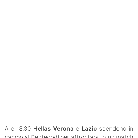
Rassegna Lazio
Social
Calcio
Serie A
Champions League
Europa League
Altri Sport
Formula 1
Tennis
Alle 18.30
Hellas Verona
e
Lazio
scendono in
Vela
campo al Bentegodi per affrontarsi in un match