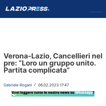
↓
Menu
Lazio
News
Verona-Lazio, Cancellieri nel
Formello
pre: “Loro un gruppo unito.
Partita complicata”
Infortuni
Primavera
Gabriele Rogani
06.02.2023 17:47
/
Calciomercato
Lazio Women