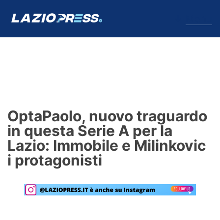
↓
Menu
Lazio
News
OptaPaolo, nuovo traguardo
Formello
in questa Serie A per la
Lazio: Immobile e Milinkovic
Infortuni
i protagonisti
Primavera
Calciomercato
Lazio Women