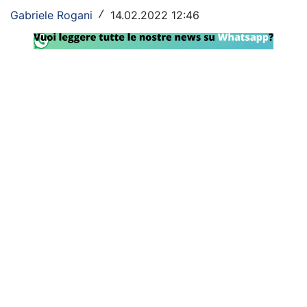
Gabriele Rogani
14.02.2022 12:46
/
Rassegna Lazio
Social
Calcio
Serie A
Champions League
Europa League
Altri Sport
Formula 1
Tennis
Vela