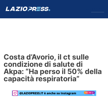
↓
Menu
Lazio
News
Costa d’Avorio, il ct sulle
Formello
condizione di salute di
Akpa: “Ha perso il 50% della
Infortuni
capacità respiratoria”
Primavera
Calciomercato
Lazio Women