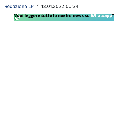
Redazione LP
13.01.2022 00:34
/
Rassegna Lazio
Social
Calcio
Serie A
Champions League
Europa League
Altri Sport
Formula 1
Tennis
Vela