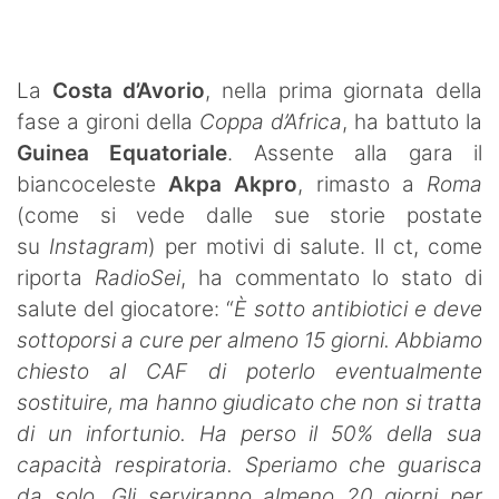
SHOP LAZIO
Contatti
La
Costa d’Avorio
, nella prima giornata della
fase a gironi della
Coppa d’Africa
, ha battuto la
Guinea Equatoriale
. Assente alla gara il
biancoceleste
Akpa Akpro
, rimasto a
Roma
(come si vede dalle sue storie postate
su
Instagram
) per motivi di salute. Il ct, come
riporta
RadioSei
, ha commentato lo stato di
salute del giocatore: “
È sotto antibiotici e deve
sottoporsi a cure per almeno 15 giorni. Abbiamo
chiesto al CAF di poterlo eventualmente
sostituire, ma hanno giudicato che non si tratta
di un infortunio. Ha perso il 50% della sua
capacità respiratoria. Speriamo che guarisca
da solo. Gli serviranno almeno 20 giorni per