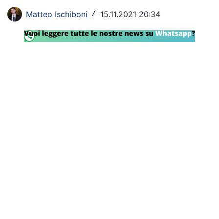
Rassegna Lazio
Matteo Ischiboni
15.11.2021 20:34
/
Social
Calcio
Serie A
Champions League
Europa League
Altri Sport
Formula 1
Tennis
Vela