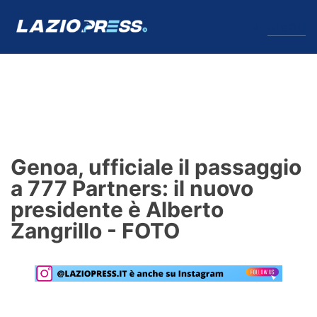
↓
Menu
Lazio
News
Genoa, ufficiale il passaggio
Formello
a 777 Partners: il nuovo
presidente è Alberto
Infortuni
Zangrillo - FOTO
Primavera
Calciomercato
Lazio Women