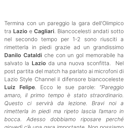
SHOP LAZIO
Contatti
Termina con un pareggio la gara dell'Olimpico
tra
Lazio
e
Cagliari
. Biancocelesti andati sotto
nel secondo tempo per 1-2 sono riusciti a
rimetterla in piedi grazie ad un grandissimo
Danilo Cataldi
che con un gol memorabile ha
salvato la
Lazio
da una nuova sconfitta. Nel
post partita del match ha parlato ai microfoni di
Lazio Style Channel il difensore biancoceleste
Luiz Felipe
. Ecco le sue parole:
“Pareggio
amaro, il primo tempo è stato straordinario.
Questo ci servirà da lezione. Bravi noi a
rimetterla in piedi ma ripeto lascia l’amaro in
bocca. Adesso dobbiamo riposare perché
giovedì c’è una gara importante. Non possiamo