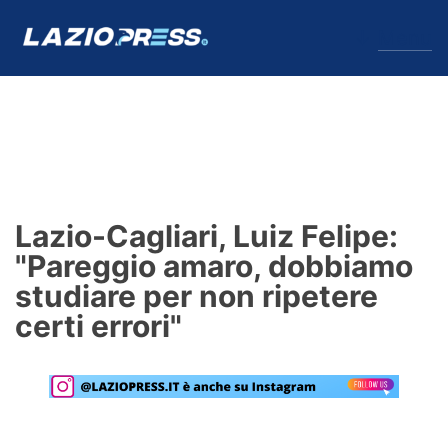
↓
Menu
Lazio
News
Lazio-Cagliari, Luiz Felipe:
Formello
"Pareggio amaro, dobbiamo
studiare per non ripetere
Infortuni
certi errori"
Primavera
Calciomercato
Lazio Women