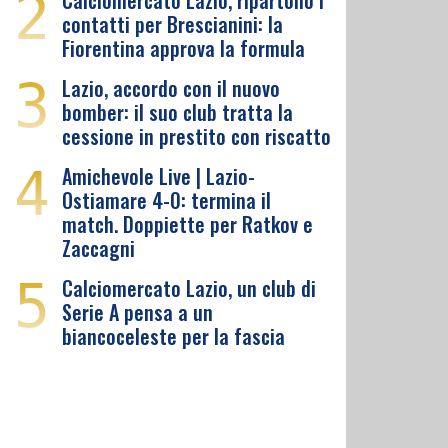
2
Calciomercato Lazio, ripartono i
contatti per Brescianini: la
Fiorentina approva la formula
3
Lazio, accordo con il nuovo
bomber: il suo club tratta la
cessione in prestito con riscatto
4
Amichevole Live | Lazio-
Ostiamare 4-0: termina il
match. Doppiette per Ratkov e
Zaccagni
5
Calciomercato Lazio, un club di
Serie A pensa a un
biancoceleste per la fascia