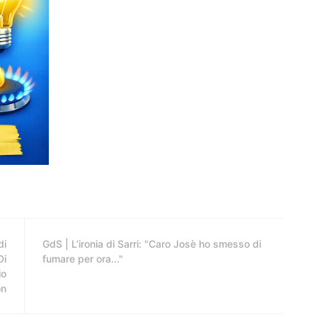
di
GdS | L’ironia di Sarri: "Caro Josè ho smesso di
Di
fumare per ora..."
io
on