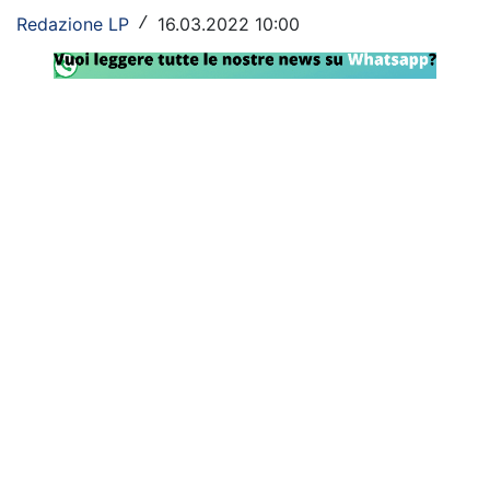
Redazione LP
16.03.2022 10:00
/
Rassegna Lazio
Social
Calcio
Serie A
Champions League
Europa League
Altri Sport
Formula 1
Tennis
Vela