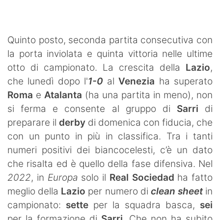
SHOP LAZIO
Contatti
Quinto posto, seconda partita consecutiva con
la porta inviolata e quinta vittoria nelle ultime
otto di campionato. La crescita della
Lazio
,
che lunedì dopo l'
1-0
al
Venezia
ha superato
Roma
e
Atalanta
(ha una partita in meno), non
si ferma e consente al gruppo di
Sarri
di
preparare il
derby
di domenica con fiducia, che
con un punto in più in classifica. Tra i tanti
numeri positivi dei biancocelesti, c’è un dato
che risalta ed è quello della fase difensiva. Nel
2022
, in
Europa
solo il
Real Sociedad
ha fatto
meglio della
Lazio
per numero di
clean sheet
in
campionato:
sette
per la squadra basca,
sei
per la formazione di
Sarri
. Che non ha subito