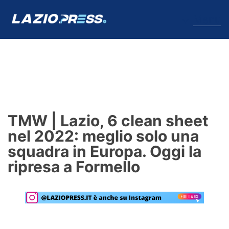
↓
Menu
Lazio
News
TMW | Lazio, 6 clean sheet
Formello
nel 2022: meglio solo una
squadra in Europa. Oggi la
Infortuni
ripresa a Formello
Primavera
Calciomercato
Lazio Women