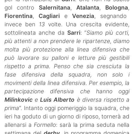
gol contro
Salernitana
,
Atalanta
,
Bologna
,
Fiorentina
,
Cagliari
e
Venezia
, segnando
invece ben
13
volte. Una crescita evidente,
sottolineata anche da
Sarri
: “
Siamo più corti,
più attenti a non prendere le ripartenze, diamo
molta più protezione alla linea difensiva che
può lavorare su palloni e letture più gestibili
rispetto a prima. Penso che sia cresciuta la
fase difensiva della squadra, non solo i
movimenti della linea difensiva. Per esempio, la
partecipazione difensiva che hanno oggi
Milinkovic
e
Luis Alberto
è diversa rispetto a
prima
”. Intanto oggi pomeriggio la squadra, che
ieri ha goduto di un giorno di riposo, tornerà ad
allenarsi a
Formello
: sarà la prima seduta nella
settimana del
derby
, in programma domenica