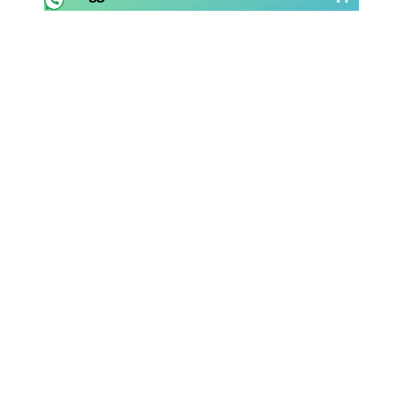
Rassegna Lazio
Social
Calcio
Serie A
Champions League
Europa League
Altri Sport
Formula 1
Tennis
Vela