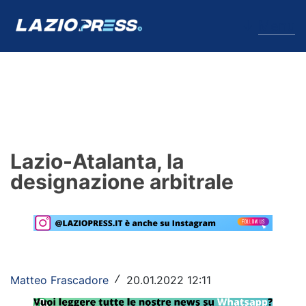
↓
Menu
Lazio
News
Lazio-Atalanta, la
Formello
designazione arbitrale
Infortuni
Primavera
Calciomercato
Matteo Frascadore
20.01.2022 12:11
/
Lazio Women