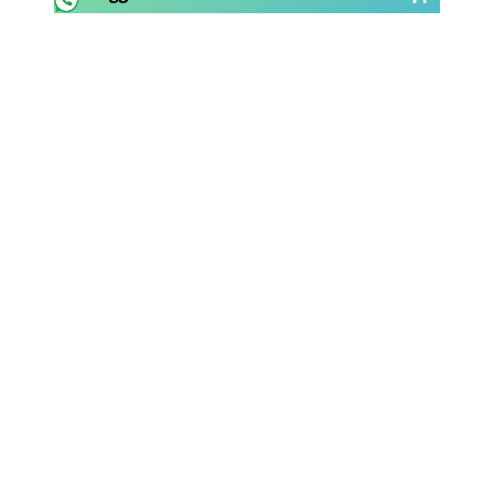
Rassegna Lazio
Social
Calcio
Serie A
Champions League
Europa League
Altri Sport
Formula 1
Tennis
Vela