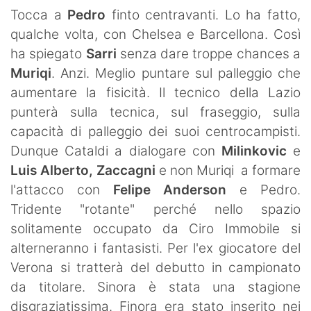
SHOP LAZIO
Tocca a
Pedro
finto centravanti. Lo ha fatto,
qualche volta, con Chelsea e Barcellona. Così
Contatti
ha spiegato
Sarri
senza dare troppe chances a
Muriqi
. Anzi. Meglio puntare sul palleggio che
aumentare la fisicità. Il tecnico della Lazio
punterà sulla tecnica, sul fraseggio, sulla
capacità di palleggio dei suoi centrocampisti.
Dunque Cataldi a dialogare con
Milinkovic
e
Luis Alberto,
Zaccagni
e non Muriqi a formare
l'attacco con
Felipe Anderson
e Pedro.
Tridente "rotante" perché nello spazio
solitamente occupato da Ciro Immobile si
alterneranno i fantasisti. Per l'ex giocatore del
Verona si tratterà del debutto in campionato
da titolare. Sinora è stata una stagione
disgraziatissima. Finora era stato inserito nei