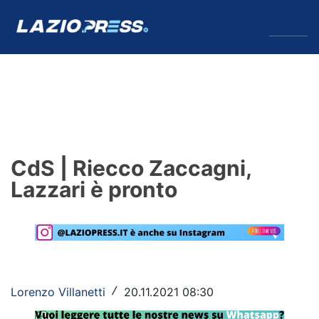
↓
Menu
Lazio
News
CdS | Riecco Zaccagni,
Formello
Lazzari è pronto
Infortuni
Primavera
Calciomercato
Lorenzo Villanetti
20.11.2021 08:30
/
Lazio Women