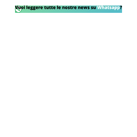
Rassegna Lazio
Social
Calcio
Serie A
Champions League
Europa League
Altri Sport
Formula 1
Tennis
Vela