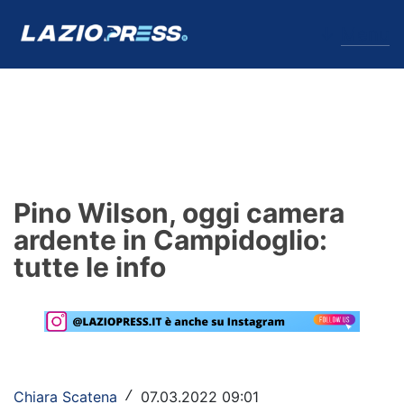
↓
Menu
Lazio
News
Pino Wilson, oggi camera
Formello
ardente in Campidoglio:
tutte le info
Infortuni
Primavera
Calciomercato
Lazio Women
Chiara Scatena
07.03.2022 09:01
/