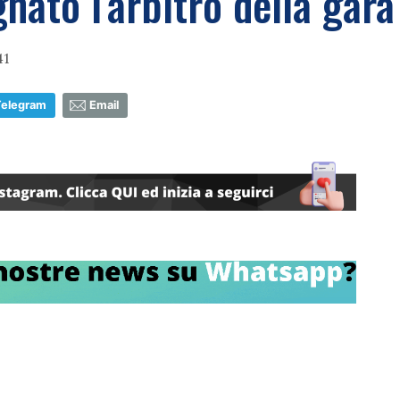
nato l'arbitro della gara
41
Telegram
Email