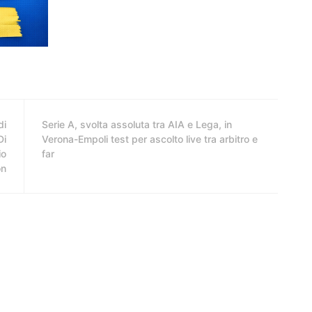
di
Serie A, svolta assoluta tra AIA e Lega, in
Di
Verona-Empoli test per ascolto live tra arbitro e
io
far
on