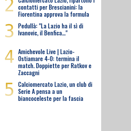
2
Calciomercato Lazio, ripartono i
contatti per Brescianini: la
Fiorentina approva la formula
3
Pedullà: "La Lazio ha il sì di
Ivanovic, il Benfica…"
4
Amichevole Live | Lazio-
Ostiamare 4-0: termina il
match. Doppiette per Ratkov e
Zaccagni
5
Calciomercato Lazio, un club di
Serie A pensa a un
biancoceleste per la fascia