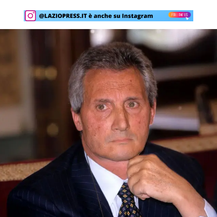
Rassegna Lazio
Social
Calcio
Serie A
Champions League
Europa League
Altri Sport
Formula 1
Tennis
Vela