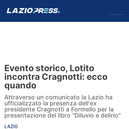
↓
Menu
Lazio
News
Evento storico, Lotito
Formello
incontra Cragnotti: ecco
quando
Infortuni
Attraverso un comunicato la Lazio ha
Primavera
ufficializzato la presenza dell'ex
presidente Cragnotti a Formello per la
Calciomercato
presentazione del libro "Diluvio e delirio"
Lazio Women
LAZIO