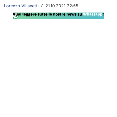
Lorenzo Villanetti
21.10.2021 22:55
/
Rassegna Lazio
Social
Calcio
Serie A
Champions League
Europa League
Altri Sport
Formula 1
Tennis
Vela