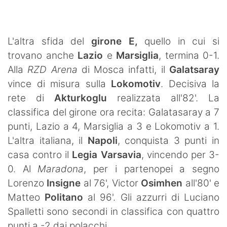
SHOP LAZIO
Contatti
L'altra sfida del
girone E,
quello in cui si
trovano anche
Lazio
e
Marsiglia
, termina 0-1.
Alla
RZD Arena
di Mosca infatti, il
Galatsaray
vince di misura sulla
Lokomotiv
. Decisiva la
rete di
Akturkoglu
realizzata all'82'. La
classifica del girone ora recita: Galatasaray a 7
punti, Lazio a 4, Marsiglia a 3 e Lokomotiv a 1.
L'altra italiana, il
Napoli
, conquista 3 punti in
casa contro il
Legia Varsavia
, vincendo per 3-
0. Al
Maradona
, per i partenopei a segno
Lorenzo
Insigne
al 76', Victor
Osimhen
all'80' e
Matteo
Politano
al 96'. Gli azzurri di Luciano
Spalletti sono secondi in classifica con quattro
punti a -2 dai polacchi.