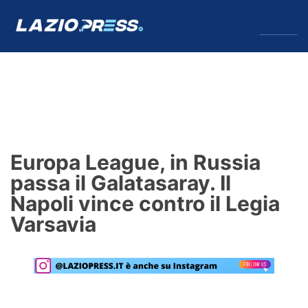
↓
Menu
Lazio
News
Europa League, in Russia
Formello
passa il Galatasaray. Il
Napoli vince contro il Legia
Infortuni
Varsavia
Primavera
Calciomercato
Lazio Women