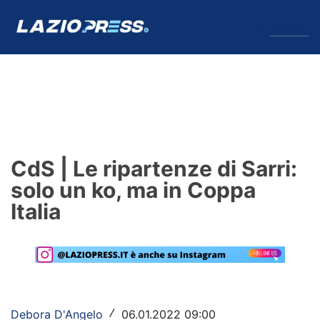
↓
Menu
Lazio
News
CdS | Le ripartenze di Sarri:
Formello
solo un ko, ma in Coppa
Italia
Infortuni
Primavera
Calciomercato
Lazio Women
Debora D'Angelo
06.01.2022 09:00
/