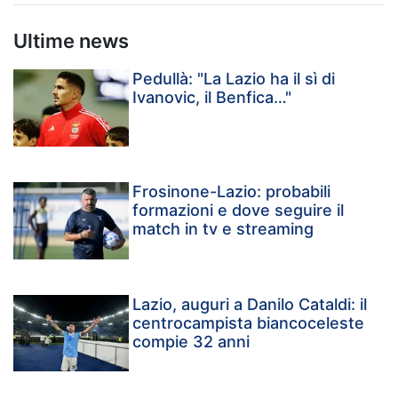
Ultime news
Pedullà: "La Lazio ha il sì di
Ivanovic, il Benfica…"
Frosinone-Lazio: probabili
formazioni e dove seguire il
match in tv e streaming
Lazio, auguri a Danilo Cataldi: il
centrocampista biancoceleste
compie 32 anni