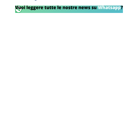
Rassegna Lazio
Social
Calcio
Serie A
Champions League
Europa League
Altri Sport
Formula 1
Tennis
Vela